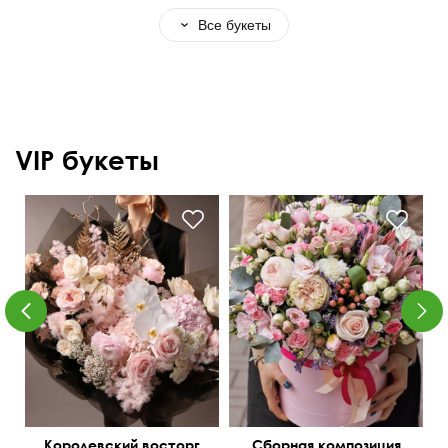
Все букеты
VIP букеты
Озотамнус, орхидея
Протея King, эвкалипт
ванда, аспарагус,
Беби блу, пионная роза,
сухоцветы
лимониум
Королевский восторг
Сборная композиция