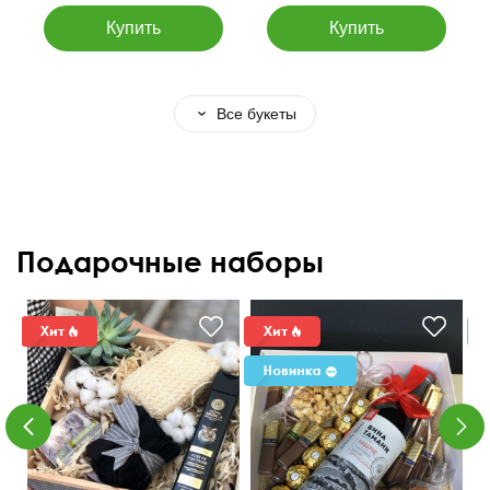
Все букеты
Подарочные наборы
Гель для душа, мыло
Набор с душевным
глицериновое, мочалка, 2
напитком орехами,
пары носков в
конфетами и шоколадом.
деревянном ящике.