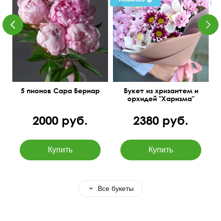
Оформление атласной
лентой
e
45 см
20 см
5 пионов Сара Бернар
Букет из хризантем и
орхидей "Харизма"
2000 руб.
2380 руб.
Все букеты