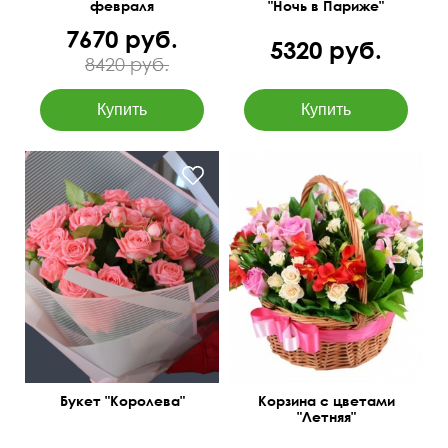
февраля
"Ночь в Париже"
7670 руб.
5320 руб.
8420 руб.
Голландские коралловые
Декор с атласной ленты
розы
30 см
30 см
45 см
30 см
Букет "Королева"
Корзина с цветами
"Летняя"