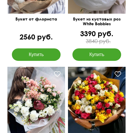
Букет от флориста
Букет из кустовых роз
White Babbles
3390 руб.
2560 руб.
3840 руб.
В крафт бумаге
Упаковка в корейском
стиле
40 см
50 см