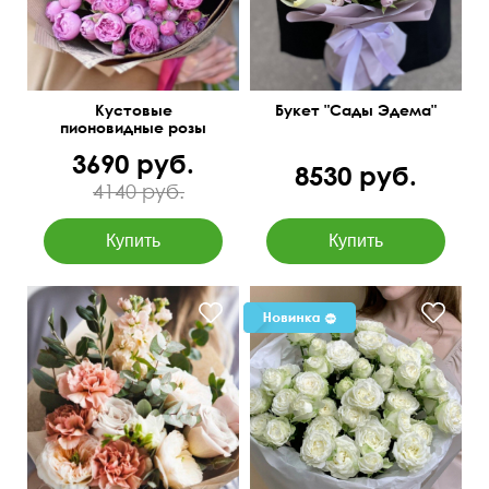
Кустовые
Букет "Сады Эдема"
пионовидные розы
Бомбастик Баблс
3690 руб.
8530 руб.
4140 руб.
Упаковка в подарок
Составим под ваш
бюджет
50 см
40 см