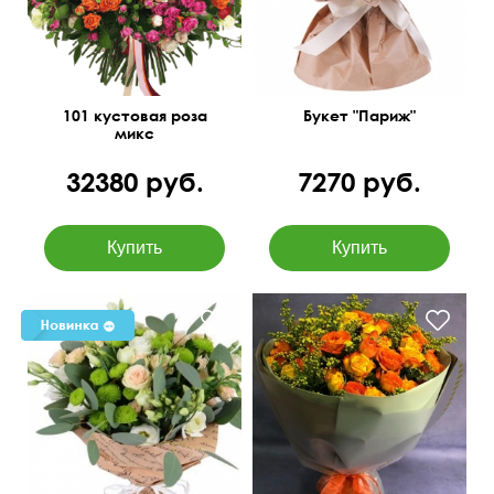
101 кустовая роза
Букет "Париж"
микс
32380 руб.
7270 руб.
Оранжевые розы,
Эустома, филин грин,
солидаго
кустовая роза, крафт,
атласная лента.
50 см
40 см