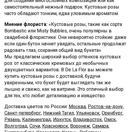
для создания многослойных композиций или как
самостоятельный нежный подарок. Кустовые розы
часто обладают тонким, едва уловимым ароматом.
Мнение флориста:
«Кустовые розы, такие как сорта
Bombastic или Misty Bubbles, очень популярны в
свадебной флористике. Они невероятно стойкие: даже
если один бутон начнет увядать, остальные продолжат
радовать глаз, сохраняя общий вид букета».
Мы предлагаем широкий выбор оттенков кустовых
роз: от классических кремовых до необычных
двухцветных вариантов. В De La Flor вы можете
купить кустовые розы с доставкой, будучи
уверенными, что букет будет выглядеть так же
пышно и свежо, как на витрине. Это отличный выбор
для тех, кто любит детализацию и изящество.
Доставка цветов по России:
Москва
,
Ростов-на-дону
,
Санкт-петербург
,
Нижний Тагил
,
Ульяновск
,
Оренбург
,
Рязань
,
Калининград
,
Иркутск
,
Владивосток
,
Омск
,
Волгоград
,
Сочи
,
Красноярск
,
Воронеж
,
Самара
,