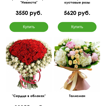
"Невеста"
кустовые розы
3550 руб.
5620 руб.
Очаровательная
Белые и красные розы
композиция с пионами,
гидрангией, розами и
50 см
70 см
зеленью.
"Сердце в облаках"
Талисман