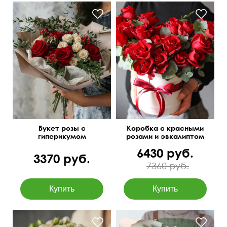
40 см
45 см
40 см
45 см
Букет розы с
Коробка с красными
гиперикумом
розами и эвкалиптом
6430 руб.
3370 руб.
7360 руб.