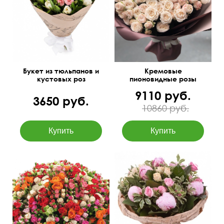
Современная упаковка
40 см
35 см
Букет из тюльпанов и
Кремовые
кустовых роз
пионовидные розы
Мисти Бомбастик
9110 руб.
3650 руб.
10860 руб.
Пионы, кустовые розы
Под ленту, или в упаковке
Элеганс, салал,
50 см
80 см
питтоспорум