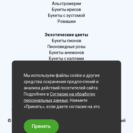
Альстромерии
Букеты ирисов
Букеты с эустомой
Ромашки
Экзотические цветы
Букеты пионов
Пионовидные розы
Букеты анемонов
Букеты с каллами
Букеты с фрезиями
Цимбидиум
Мы используем файлы cookie и другие
Лаванда
средства сохранения предпочтений и
Гиацинты
анализа действий посетителей сайта.
Подробнее в
Согласие на обработку
Мы в соц. сетях:
персональных данных
. Нажмите
«Принять», если даете согласие на это.
Новосибирск, 2-й Бронный пер., 28/1 (цветочный салон)
© Delaflor - доставка цветов, 2012-2026
ИП Рыжков Евгений
Вячеславович
Принять
ИНН 540409481687 ОГРН 325547600130383