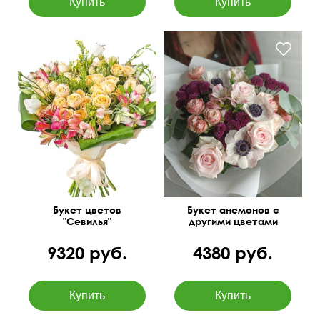
Анемоны, пионовидны
розы бомбастик, сантини,
55 см
45 см
альстромерия, эвкалипт
Цинера
Букет цветов
Букет анемонов с
"Севилья"
другими цветами
9320 руб.
4380 руб.