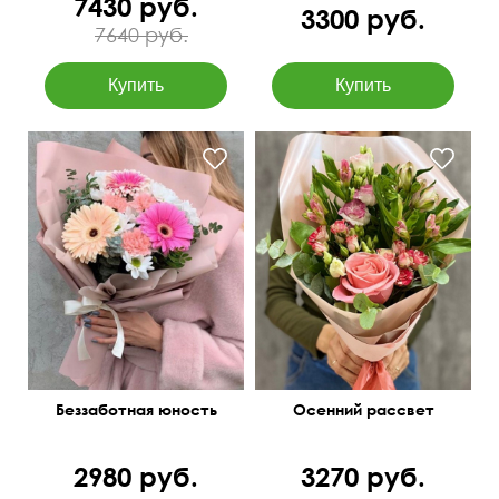
7430 руб.
3300 руб.
7640 руб.
Гербера, кустовая
Эквадорская роза Нина,
хризантема, фисташка,
альстромерия, зелень,
эвкалипт парвифолия
матовая пленка
Беззаботная юность
Осенний рассвет
2980 руб.
3270 руб.