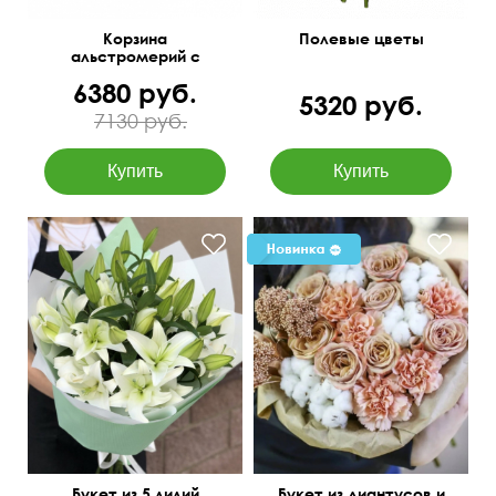
Корзина
Полевые цветы
альстромерий с
фисташкой
6380 руб.
5320 руб.
7130 руб.
Можем добавить
гипсофилу.
Букет из 5 лилий
Букет из диантусов и