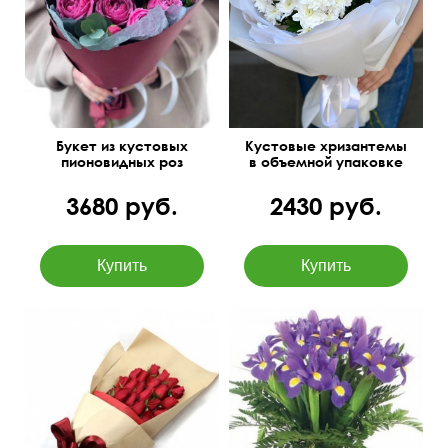
70 см
55 см
Букет из кустовых
Кустовые хризантемы
пионовидных роз
в объемной упаковке
"Кокетка"
тишью
3680 руб.
2430 руб.
70 см
35 см
50 см
35 см