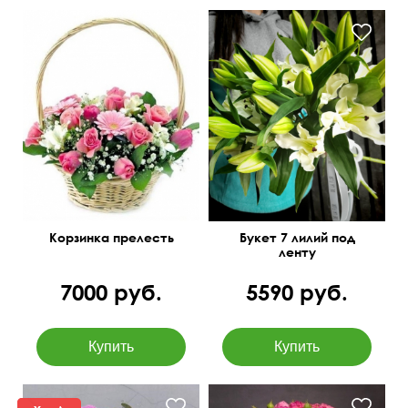
Роза, гермини,
альстромерия, тюльпаны,
70 см
50 см
гипсофила
40 см
40 см
Корзинка прелесть
Букет 7 лилий под
ленту
7000 руб.
5590 руб.