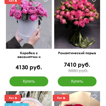
21 ветка розы Пинк Пиано
50 см
40 см
Коробка с
Романтический порыв
эвкалиптом и
пионовидными розами
7410 руб.
4130 руб.
8880 руб.