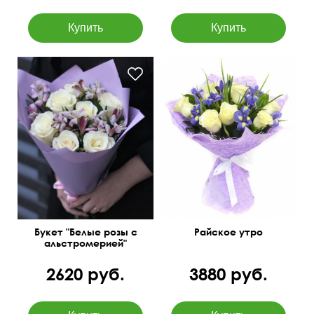
Роза Vendella, ирис Blue
Очень чувственный
magic, сизаль
букетик
50 см
40 см
Букет "Белые розы с
Райское утро
альстромерией"
2620 руб.
3880 руб.