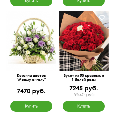
Кустовые розы,
лизиантусы, ирисы,
Всегда в наличии
папоротник.
40 см
40 см
Корзина цветов
Букет из 50 красных и
"Моему ангелу"
1 белой розы
7245 руб.
7470 руб.
9540 руб.