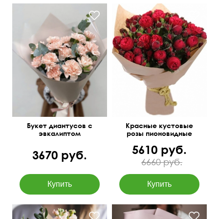
Упаковка: крафт, лента
50 см
40 см
50 см
35 см
Букет диантусов с
Красные кустовые
эвкалиптом
розы пионовидные
5610 руб.
3670 руб.
6660 руб.