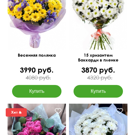
Яркий букет из желтых и
Количество цветов
голубых цветков
можно изменить
55 см
40 см
Весенняя полянка
15 хризантем
Баккарди в пленке
3990 руб.
3870 руб.
4080 руб.
4320 руб.