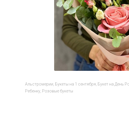
Альстромерии
Букеты на 1 сентября
Букет на День 
Ребенку
Розовые букеты