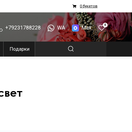
0 букетов
0
+79231788228
WA
Max
Подарки
свет