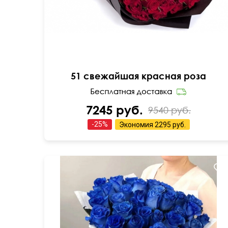
51 свежайшая красная роза
7245 руб.
9540 руб.
-
25
%
Экономия
2295 руб.