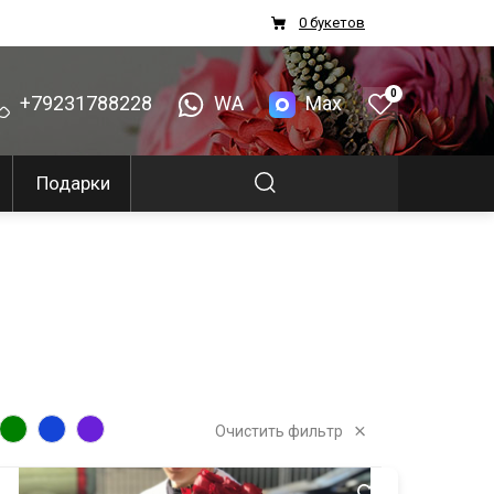
0 букетов
0
+79231788228
WA
Max
Подарки
Очистить фильтр