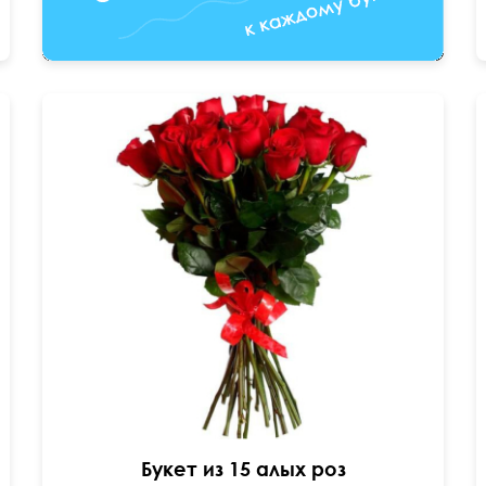
Пластиковая или атласная лента
60 см
35 см
Букет из 15 алых роз