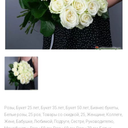
Розы
Букет 25 лет
Букет 35 лет
Букет 50 лет
Бизнес букеты
Белые розы
25 роз
Товары со скидкой
25
Женщине
Коллеге
Жене
Бабушке
Любимой
Подруге
Сестре
Руководителю