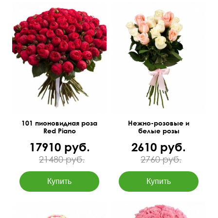
Доставка букета
Букет-конструктор,
бесплатно по
количество цветов
Новосибирску
можно изменить
50 см
60 см
50 см
30 см
101 пионовидная роза
Нежно-розовые и
Red Piano
белые розы
17910 руб.
2610 руб.
21480 руб.
2760 руб.