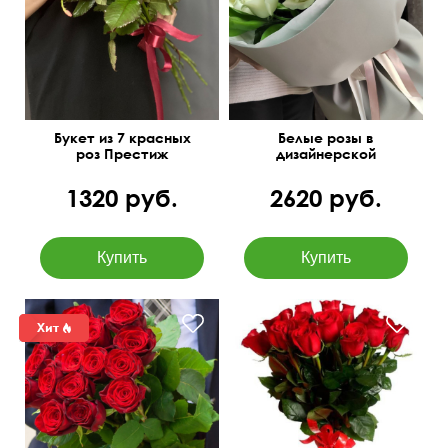
50 см
20 см
50 см
25 см
Букет из 7 красных
Белые розы в
роз Престиж
дизайнерской
упаковке
1320 руб.
2620 руб.
Пластиковая или атласная
лента
50 см
30 см
60 см
35 см