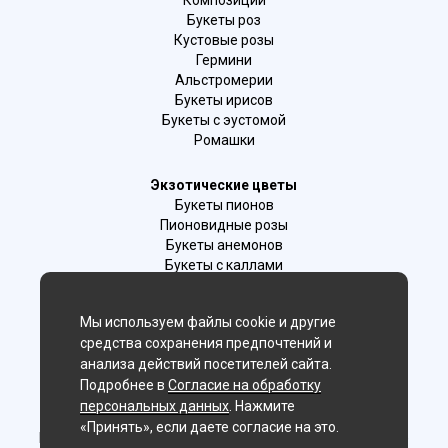
Композиции
Букеты роз
Кустовые розы
Гермини
Альстромерии
Букеты ирисов
Букеты с эустомой
Ромашки
Экзотические цветы
Букеты пионов
Пионовидные розы
Букеты анемонов
Букеты с каллами
Букеты с фрезиями
Цимбидиум
Мы используем файлы cookie и другие
Лаванда
средства сохранения предпочтений и
Гиацинты
анализа действий посетителей сайта.
Подробнее в
Согласие на обработку
Мы в соц. сетях:
персональных данных
. Нажмите
«Принять», если даете согласие на это.
Новосибирск, 2-й Бронный пер., 28/1 (цветочный салон)