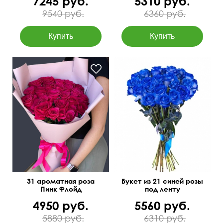
7245 руб.
5310 руб.
Новосибирске
9540 руб.
6360 руб.
Можно оформить в
коробке
55 см
40 см
50 см
30 см
31 ароматная роза
Букет из 21 синей розы
Пинк Флойд
под ленту
4950 руб.
5560 руб.
5880 руб.
6310 руб.