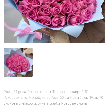
Розы
51 роза
Розовые розы
Товары со скидкой
51
Руководителю
Монобукеты
Розы 50 см
Розы 60 см
Розы 70
см
Розы в упаковке
Букеты Барби
Розовые букеты