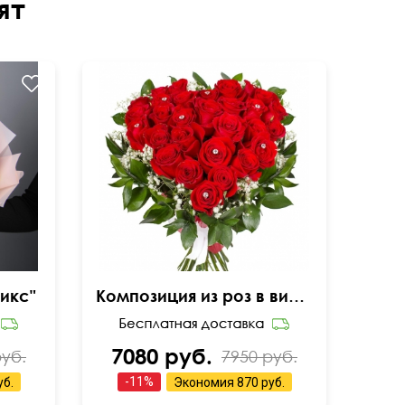
ят
икс"
Композиция из роз в виде сердца
7080 руб.
руб.
7950 руб.
-
11
%
уб.
Экономия
870 руб.