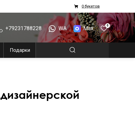
0 букетов
0
+79231788228
WA
Max
Подарки
 дизайнерской