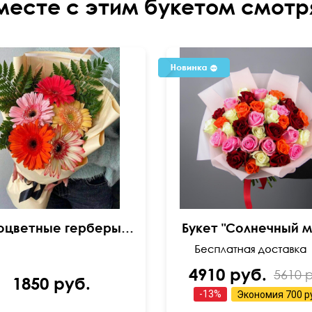
месте с этим букетом смотр
Разноцветные герберы с папоротником
Букет "Солнечный м
4910 руб.
5610 
1850 руб.
-
13
%
Экономия
700 р