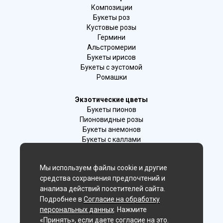
Композиции
Букеты роз
Кустовые розы
Гермини
Альстромерии
Букеты ирисов
Букеты с эустомой
Ромашки
Экзотические цветы
Букеты пионов
Пионовидные розы
Букеты анемонов
Букеты с каллами
Букеты с фрезиями
Цимбидиум
Мы используем файлы cookie и другие
Лаванда
средства сохранения предпочтений и
Гиацинты
анализа действий посетителей сайта.
Подробнее в
Согласие на обработку
Мы в соц. сетях:
персональных данных
. Нажмите
«Принять», если даете согласие на это.