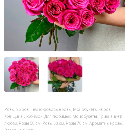
Розы
25 роз
Темно-розовые розы
Монобукеты из роз
Женщине
Любимой
Для любимых
Монобукеты
Признание в
любви
Розы 50 см
Розы 60 см
Розы 70 см
Ароматные розы