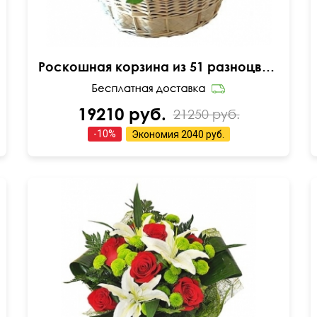
Роскошная корзина из 51 разноцветного пиона
19210 руб.
21250 руб.
-
10
%
Экономия
2040 руб.
,
Хризантема Филин Грин, лилия, роза, папоротник,
аспидистра, упаковка (сизаль).