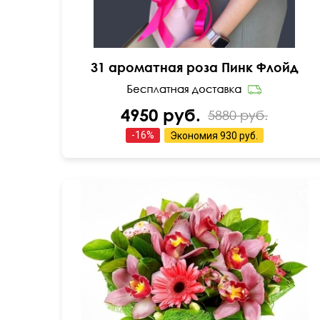
31 ароматная роза Пинк Флойд
4950 руб.
5880 руб.
-
16
%
Экономия
930 руб.
Герберы, альстромерия, цветы орхидеи, сизаль
атласная лента.
50 см
40 см