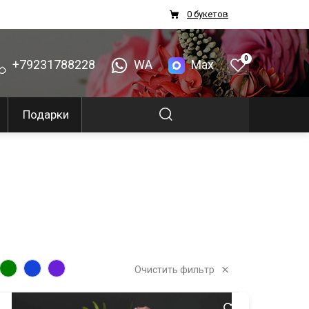
0 букетов
0
+79231788228
WA
Max
Подарки
Очистить фильтр