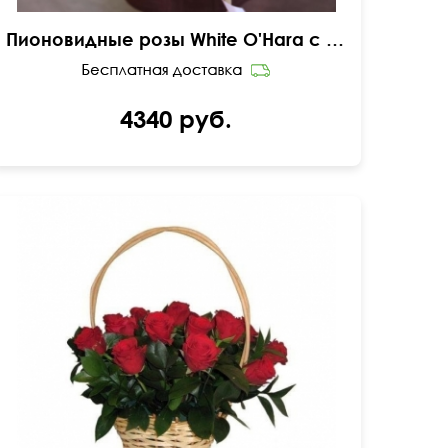
Пионовидные розы White O'Hara с лагурусом
4340 руб.
С рускусом
45 см
35 см