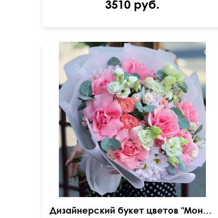
3510 руб.
Вывернутые розы, лизиантусы (эустома),
гвоздика
Дизайнерский букет цветов "Моника"