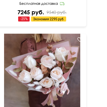
7245 руб.
9540 руб.
-
25
%
Экономия
2295 руб.
С позолоченным эвкалиптом