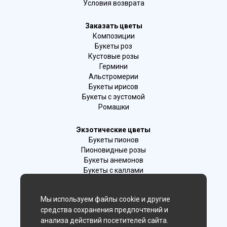
Условия возврата
Заказать цветы
Композиции
Букеты роз
Кустовые розы
Гермини
Альстромерии
Букеты ирисов
Букеты с эустомой
Ромашки
Экзотические цветы
Букеты пионов
Пионовидные розы
Букеты анемонов
Букеты с каллами
Букеты с фрезиями
Цимбидиум
Мы используем файлы cookie и другие
Лаванда
средства сохранения предпочтений и
Гиацинты
анализа действий посетителей сайта.