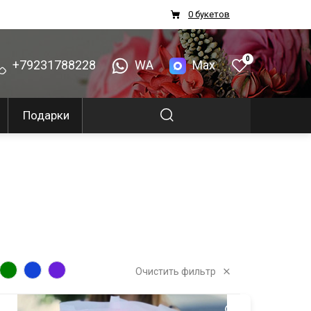
0 букетов
0
+79231788228
WA
Max
Подарки
Очистить фильтр