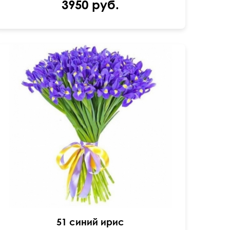
3950 руб.
55 см
35 см
51 синий ирис