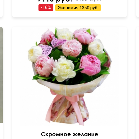
-
16
%
Экономия
1350 руб.
Букет из 11 пионов с рускусом и декором.
Скромное желание