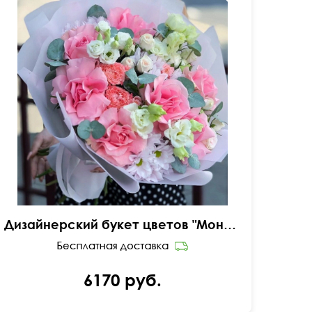
Вывернутые розы, лизиантусы (эустома),
гвоздика
Дизайнерский букет цветов "Моника"
6170 руб.