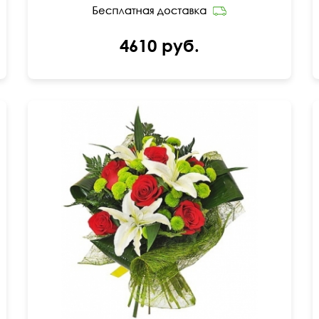
4610 руб.
Хризантема Филин Грин, лилия, роза, папоротник,
аспидистра, упаковка (сизаль).