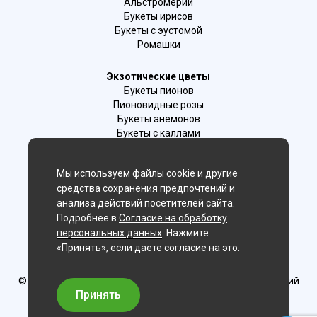
Альстромерии
Букеты ирисов
Букеты с эустомой
Ромашки
Экзотические цветы
Букеты пионов
Пионовидные розы
Букеты анемонов
Букеты с каллами
Букеты с фрезиями
Цимбидиум
Мы используем файлы cookie и другие
Лаванда
средства сохранения предпочтений и
Гиацинты
анализа действий посетителей сайта.
Подробнее в
Согласие на обработку
Мы в соц. сетях:
персональных данных
. Нажмите
«Принять», если даете согласие на это.
Новосибирск, 2-й Бронный пер., 28/1 (цветочный салон)
© Delaflor - доставка цветов, 2012-2026
ИП Рыжков Евгений
Вячеславович
Принять
ИНН 540409481687 ОГРН 325547600130383