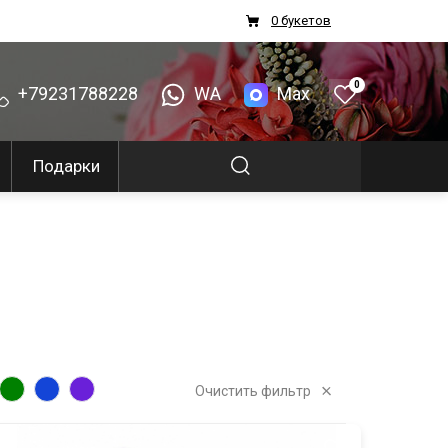
0 букетов
0
+79231788228
WA
Max
Подарки
Очистить фильтр