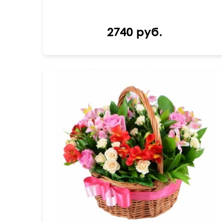
2740 руб.
Декор с атласной ленты
30 см
30 см