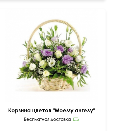
Кустовые розы, лизиантусы, ирисы, папоротник.
40 см
40 см
Корзина цветов "Моему ангелу"