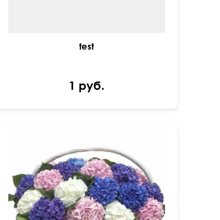
test
1 руб.
25 крупных гортензий, оазис, зелень.
50 см
80 см