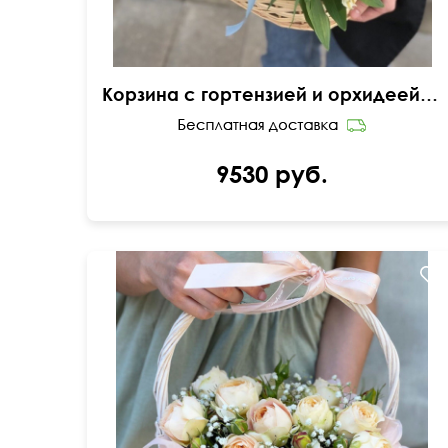
Корзина с гортензией и орхидеей "Жаклин" с добавлением эустомы и альстромерий
9530 руб.
Розы, гипсофила, зелень, оазис, корзина
плетёная, бант