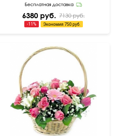
6380 руб.
7130 руб.
-
11
%
Экономия
750 руб.
Роза, гермини, альстромерия, тюльпаны,
гипсофила
40 см
40 см