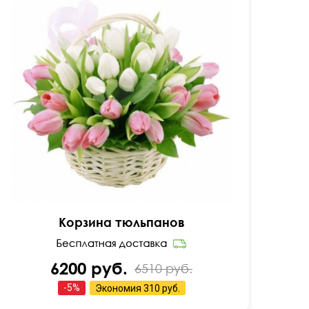
35 см
40 см
Корзина тюльпанов
6200 руб.
6510 руб.
-
5
%
Экономия
310 руб.