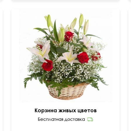
Розы 50 см, лилии, гипсофила и много зелени.
45 см
50 см
Корзина живых цветов