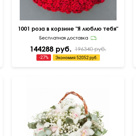
1001 роза в корзине "Я люблю тебя"
144288 руб.
196340 руб.
-
27
%
Экономия
52052 руб.
Эвкалипт Цинерия, гипсофила, оазис.
35 см
35 см