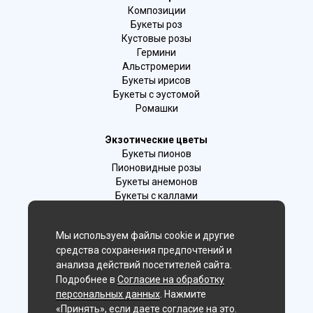
Композиции
Букеты роз
Кустовые розы
Гермини
Альстромерии
Букеты ирисов
Букеты с эустомой
Ромашки
Экзотические цветы
Букеты пионов
Пионовидные розы
Букеты анемонов
Букеты с каллами
Букеты с фрезиями
Цимбидиум
Мы используем файлы cookie и другие
Лаванда
средства сохранения предпочтений и
Гиацинты
анализа действий посетителей сайта.
Подробнее в
Согласие на обработку
Мы в соц. сетях:
персональных данных
. Нажмите
«Принять», если даете согласие на это.