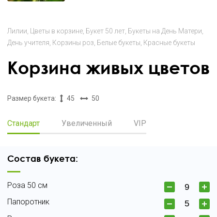
Лилии
Цветы в корзине
Букет 50 лет
Букеты на День Матери
День учителя
Корзины роз
Белые букеты
Красные букеты
Корзина живых цветов
Размер букета:
45
50
Стандарт
Увеличенный
VIP
Состав букета:
Роза 50 см
Папоротник