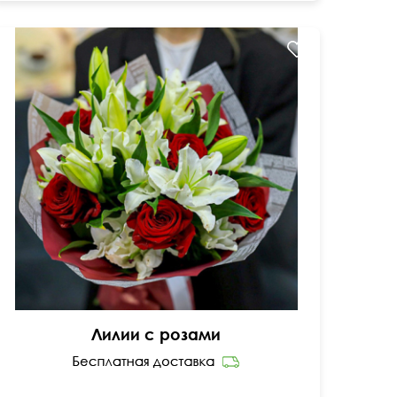
Азиатские лилии, розы, голландский рускус
60 см
40 см
Лилии с розами