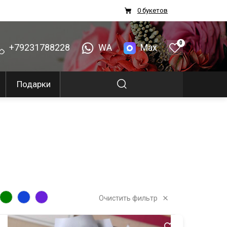
0 букетов
0
+79231788228
WA
Max
Подарки
Очистить фильтр