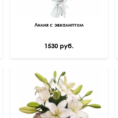
Лилия с эвкалиптом
1530 руб.
45 см
40 см