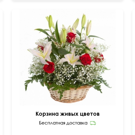
Розы 50 см, лилии, гипсофила и много зелени.
45 см
50 см
Корзина живых цветов