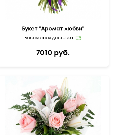
Букет "Аромат любви"
7010 руб.
Розовая роза - 7шт., лилия - 2шт., гипсофила,
папоротник.
55 см
40 см