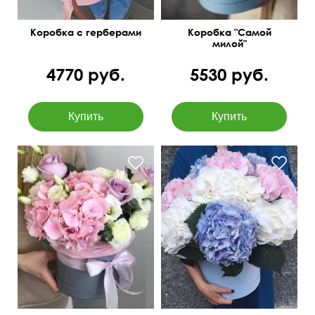
Коробка с герберами
Коробка "Самой
милой"
4770 руб.
5530 руб.
Фиолетовые розы
Эквадор, розовая
Различные варианты
гидрангия, белые
оформления
лизиантусы.