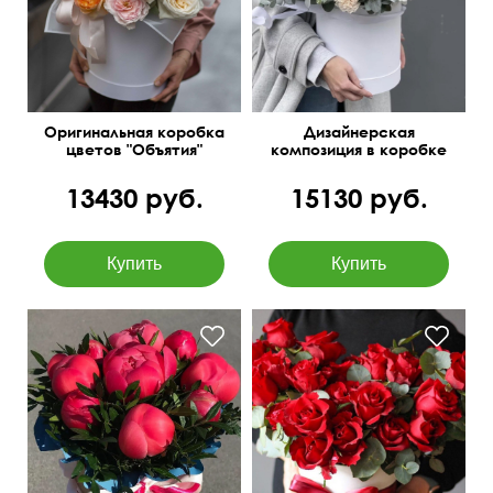
статица
тишью, перья, оазис.
Оригинальная коробка
Дизайнерская
цветов "Объятия"
композиция в коробке
"Австрийский ланч"
13430 руб.
15130 руб.
40 см
45 см