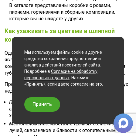
В каталоге представлены коробки с розами,
пионами, гортензиями и сборные композиции,
которые вы не найдете у других.
Как ухаживать за цветами в шляпной
коробке
Мы используем файлы cookie и другие
Одним из главных преимуществ цветов в коробке
средства сохранения предпочтений и
является их долговечность. Внутри каждой
анализа действий посетителей сайта.
композиции находится специальная флористическая
Подробнее в
Согласие на обработку
губка, пропитанная водой и питательным раствором.
персональных данных
. Нажмите
Простой уход, который продлит жизнь букета до двух
«Принять», если даете согласие на это.
недель:
Полив
: достаточно ежедневно или через день
Принять
аккуратно подливать небольшое количество
холодной воды прямо на губку-оазис.
Местоположение
: избегайте прямых солнечных
лучей, сквозняков и близости к отопительным