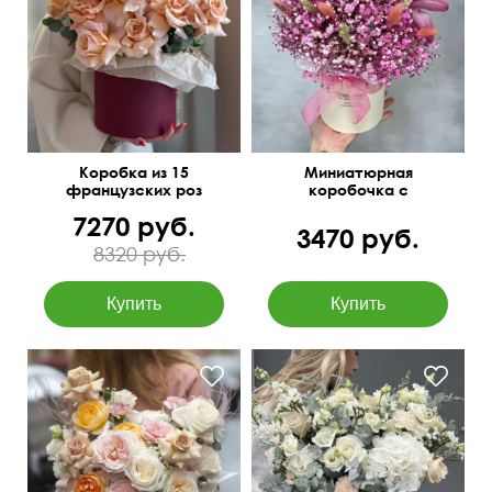
Коробка из 15
Миниатюрная
французских роз
коробочка с
сухоцветами
7270 руб.
3470 руб.
8320 руб.
Роза кустовая
Эустома, диантусы, розы,
пионовидная, диантусы,
эвкалипт baby blue,
эустома, гипсофила,