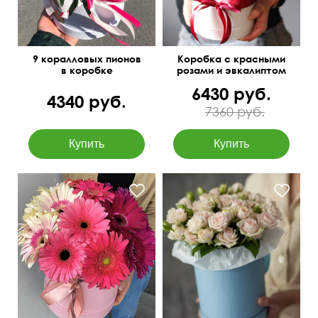
9 коралловых пионов
Коробка с красными
в коробке
розами и эвкалиптом
6430 руб.
4340 руб.
7360 руб.
от 15 цветков,
Оформление тишью
количество можно
бумагой
изменить.