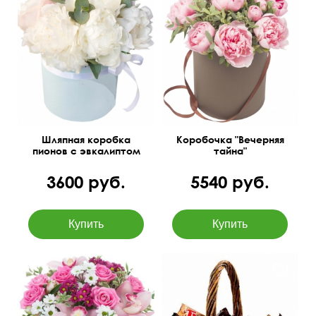
Flame - 11шт., фисташка,
25 см
30 см
коробка, оазис.
Шляпная коробка
Коробочка "Вечерняя
пионов с эвкалиптом
тайна"
3600 руб.
5540 руб.
Розы Россия, орхидея