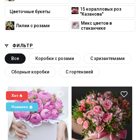
15 коралловых роз
Цветочные букеты
"Казанова"
Микс цветов в
Лилии с розами
стаканчике
ФИЛЬТР
Все
Коробки с розами
С хризантемами
Сборные коробки
С гортензией
Цветочная композиция с
бесплатной доставкой.