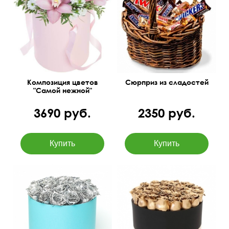
цимбидиум в колбе,
хризантемы сантини,
папоротник, питтоспорум
Композиция цветов
Сюрприз из сладостей
"Самой нежной"
3690 руб.
2350 руб.
На фото 25шт.,
окрашивание с