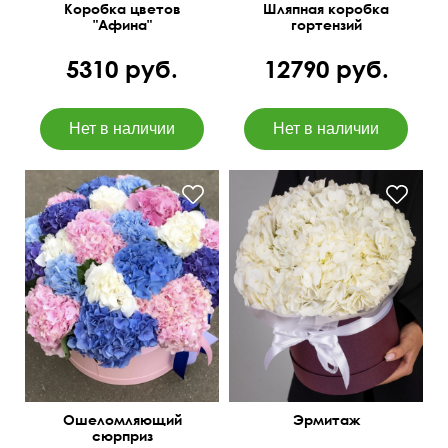
Коробка цветов
Шляпная коробка
"Афина"
гортензий
5310 руб.
12790 руб.
Нежные гортензии с
В диаметре от 80 см
крупными бутонами в
шляпной коробке.
Ошеломляющий
Эрмитаж
сюрприз