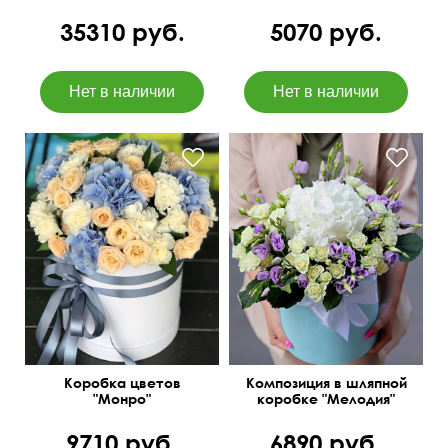
35310 руб.
5070 руб.
Роза, hydrangea,
гвоздика, оазис, лента
атласная.
Коробка цветов
Композиция в шляпной
"Монро"
коробке "Мелодия"
9710 руб.
6890 руб.