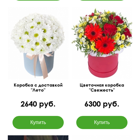
Сантини, гермини,
Из ромашковых
альстромерии, розы и
хризантем
зелень.
Коробка с доставкой
Цветочная коробка
"Лето"
"Свежесть"
2640 руб.
6300 руб.