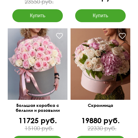
23550 руб.
Пионовидные розы White
O'Hara - 35, pions - 6,
Получатель точно будет в
hydrangea - 3, большая
восторге!
коробка для цветов - 1,
оазис - 3
Большая коробка с
Скромница
белыми и розовыми
розами
11725 руб.
19880 руб.
15100 руб.
22330 руб.