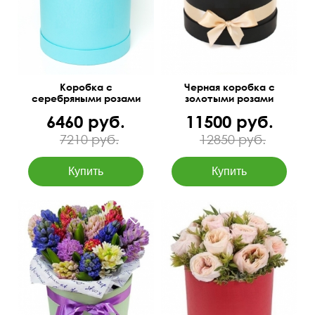
баллончика.
Коробка с
Черная коробка с
серебряными розами
золотыми розами
6460 руб.
11500 руб.
7210 руб.
12850 руб.
Нежная роза, фисташка,
шляпная коробка
30 см
25 см
маленькая,
флористический оазис