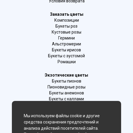
Условия возврата
Заказать цветы
Композиции
Букеты роз
Кустовые розы
Гермини
Альстромерии
Букеты ирисов
Букеты с эустомой
Ромашки
Экзотические цветы
Букеты пионов
Пионовидные розы
Букеты анемонов
Букеты с каллами
Букеты с фрезиями
Цимбидиум
Мы используем файлы cookie и другие
Лаванда
средства сохранения предпочтений и
Гиацинты
анализа действий посетителей сайта.