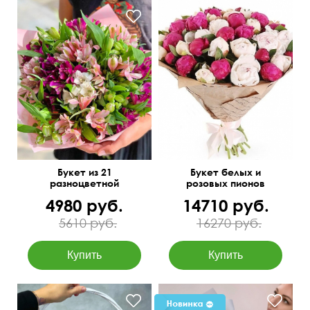
Букет из 21
Букет белых и
разноцветной
розовых пионов
альстромерии
4980 руб.
14710 руб.
5610 руб.
16270 руб.