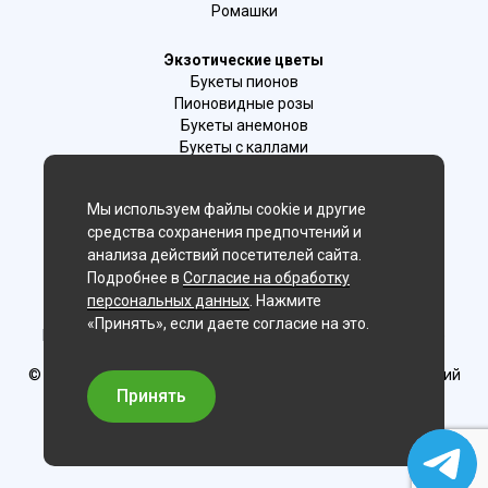
Ромашки
Экзотические цветы
Букеты пионов
Пионовидные розы
Букеты анемонов
Букеты с каллами
Букеты с фрезиями
Цимбидиум
Мы используем файлы cookie и другие
Лаванда
средства сохранения предпочтений и
Гиацинты
анализа действий посетителей сайта.
Подробнее в
Согласие на обработку
Мы в соц. сетях:
персональных данных
. Нажмите
«Принять», если даете согласие на это.
Новосибирск, 2-й Бронный пер., 28/1 (цветочный салон)
© Delaflor - доставка цветов, 2012-2026
ИП Рыжков Евгений
Вячеславович
Принять
ИНН 540409481687 ОГРН 325547600130383