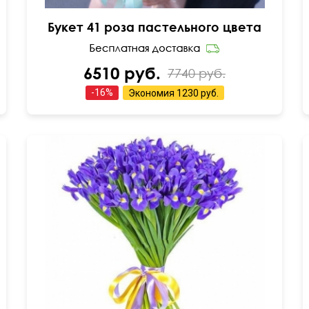
Букет 41 роза пастельного цвета
6510 руб.
7740 руб.
-
16
%
Экономия
1230 руб.
55 см
35 см