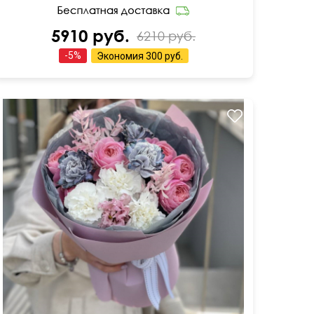
5910 руб.
6210 руб.
-
5
%
Экономия
300 руб.
С эустомой, пионовидными розами Остин,
диантусами и фисташкой.