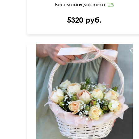
5320 руб.
Розы, гипсофила, зелень, оазис, корзина
плетёная, бант