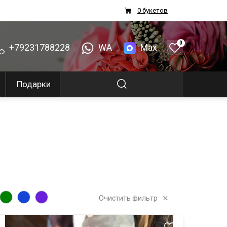
0 букетов
0
+79231788228
WA
Max
Подарки
Очистить фильтр