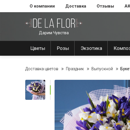
О компании
Доставка
Отзывы
А
Дарим Чувства
Цветы
Розы
Экзотика
Компо
Доставка цветов
Праздник
Выпускной
Буке