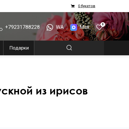
0 букетов
0
+79231788228
WA
Max
Подарки
ускной из ирисов