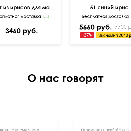
Букет из ирисов для мамы
51 синий ирис
5660 руб.
7700 
3460 руб.
-
27
%
Экономия
2040 р
О нас говорят
следнее время часто
Огромное спасибо! Букет