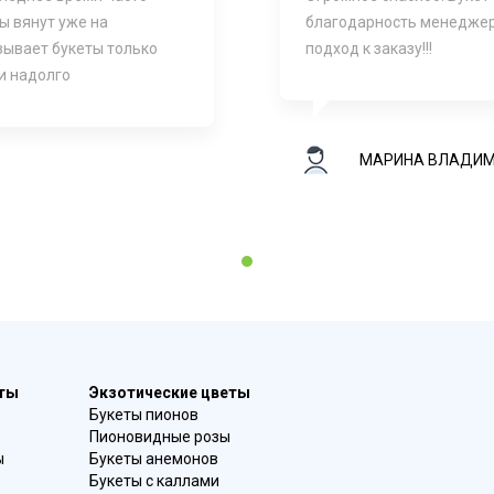
ы вянут уже на
благодарность менеджер
зывает букеты только
подход к заказу!!!
и надолго
МАРИНА ВЛАДИ
1
еты
Экзотические цветы
Букеты пионов
Пионовидные розы
ы
Букеты анемонов
Букеты с каллами