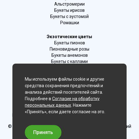
Альстромерии
Букеты ирисов
Букеты с эустомой
Ромашки
Экзотические цветы
Букеты пионов
Пионовидные розы
Букеты анемонов
Букеты с каллами
Букеты с фрезиями
Цимбидиум
Мы используем файлы cookie и другие
Лаванда
средства сохранения предпочтений и
Гиацинты
анализа действий посетителей сайта.
Подробнее в
Согласие на обработку
Мы в соц. сетях:
персональных данных
. Нажмите
«Принять», если даете согласие на это.
Новосибирск, 2-й Бронный пер., 28/1 (цветочный салон)
© Delaflor - доставка цветов, 2012-2026
ИП Рыжков Евгений
Вячеславович
Принять
ИНН 540409481687 ОГРН 325547600130383