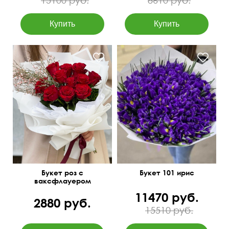
15100 руб.
8610 руб.
Букет роз с
Букет 101 ирис
ваксфлауером
"Комплимент
11470 руб.
королеве"
2880 руб.
15510 руб.