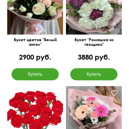
50 см
40 см
ромашек.
Букет цветов "Белый
Букет "Ромашка из
ангел"
гвоздики"
2900 руб.
3880 руб.
Гербера, кустовая
Одиночная гвоздика
хризантема, фисташка,
поштучно.
эвкалипт парвифолия