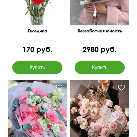
Гвоздика
Беззаботная юность
170 руб.
2980 руб.
Вывернутые розы,
Озотамнус, орхидея
лизиантусы (эустома),
ванда, аспарагус,
гвоздика
сухоцветы