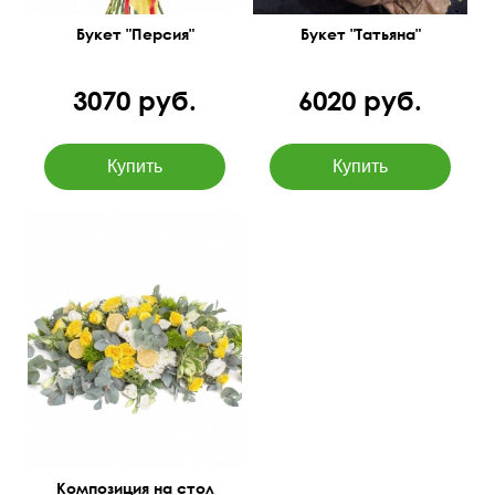
Букет "Персия"
Букет "Татьяна"
3070 руб.
6020 руб.
Розы, кустовые
хризантемы, эустома,
зелень, декорированние
лимонами
30 см
90 см
Композиция на стол