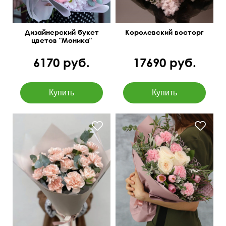
Дизайнерский букет
Королевский восторг
цветов "Моника"
6170 руб.
17690 руб.
Зелень: бруния, листья
50 см
40 см
питтоспорума