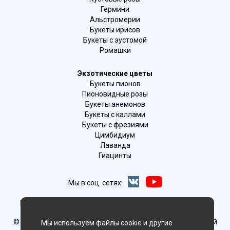
Гермини
Альстромерии
Букеты ирисов
Букеты с эустомой
Ромашки
Экзотические цветы
Букеты пионов
Пионовидные розы
Букеты анемонов
Букеты с каллами
Букеты с фрезиями
Цимбидиум
Лаванда
Гиацинты
Мы в соц. сетях:
Новосибирск, 2-й Бронный пер., 28/1 (цветочный салон)
© Delaflor - доставка цветов, 2012-2026
ИП Рыжков Евгений
Мы используем файлы cookie и другие