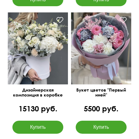
С эустомой,
Эустома, диантусы, розы,
пионовидными розами
эвкалипт baby blue,
Остин, диантусами и
статица
фисташкой.
Дизайнерская
Букет цветов "Первый
композиция в коробке
иней"
"Австрийский ланч"
15130 руб.
5500 руб.