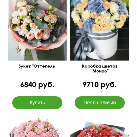
Роза, hydrangea,
Композиция из премиум
гвоздика, оазис, лента
цветов
атласная.
Букет "Оттепель"
Коробка цветов
"Монро"
6840 руб.
9710 руб.