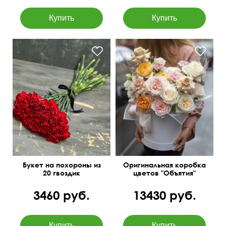
Роза кустовая
пионовидная, диантусы,
Под черную ленту
эустома, гипсофила,
тишью, перья, оазис.
Букет на похороны из
Оригинальная коробка
20 гвоздик
цветов "Объятия"
3460 руб.
13430 руб.