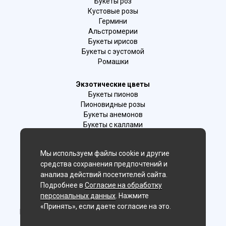
Букеты роз
Кустовые розы
Гермини
Альстромерии
Букеты ирисов
Букеты с эустомой
Ромашки
Экзотические цветы
Букеты пионов
Пионовидные розы
Букеты анемонов
Букеты с каллами
Букеты с фрезиями
Цимбидиум
Мы используем файлы cookie и другие
Лаванда
средства сохранения предпочтений и
Гиацинты
анализа действий посетителей сайта.
Подробнее в
Согласие на обработку
Мы в соц. сетях:
персональных данных
. Нажмите
«Принять», если даете согласие на это.
Новосибирск, 2-й Бронный пер., 28/1 (цветочный салон)