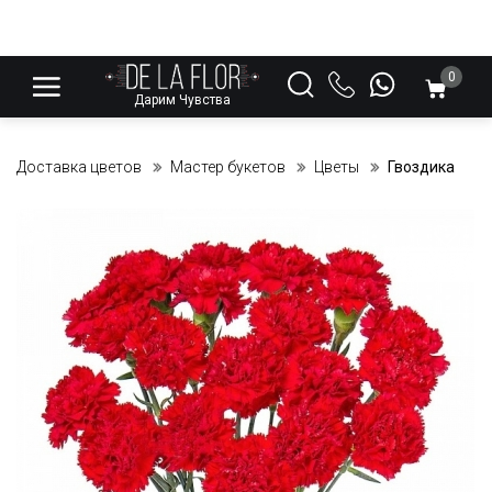
0
Дарим Чувства
Доставка цветов
Мастер букетов
Цветы
Гвоздика