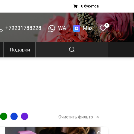
0 букетов
0
+79231788228
WA
Max
Подарки
Очистить фильтр