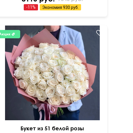
-
11
%
Экономия
930 руб.
50 см
60 см
Букет из 51 белой розы