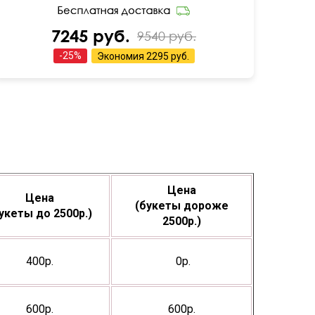
7245 руб.
9540 руб.
-
25
%
Экономия
2295 руб.
Цена
Цена
(букеты дороже
укеты до 2500р.)
2500р.)
400р.
0р.
600р.
600р.