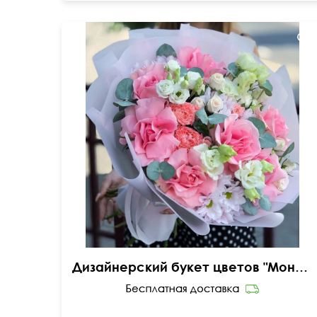
Вывернутые розы, лизиантусы (эустома),
гвоздика
Дизайнерский букет цветов "Моника"