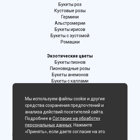
Букеты роз
Кустовые розы
Гермини
Альстромерии
Букеты ирисов
Букеты с эустомой
Ромашки
Экзотические цветы
Букеты пионов
Пионовидные розы
Букеты анемонов
Букеты с каллами
Букеты с фрезиями
Цимбидиум
Мы используем файлы cookie и другие
Лаванда
средства сохранения предпочтений и
Гиацинты
анализа действий посетителей сайта.
Подробнее в
Согласие на обработку
Мы в соц. сетях:
персональных данных
. Нажмите
«Принять», если даете согласие на это.
Новосибирск, 2-й Бронный пер., 28/1 (цветочный салон)