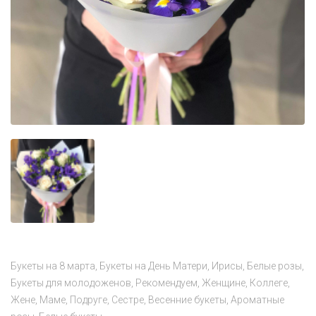
Букеты на 8 марта
Букеты на День Матери
Ирисы
Белые розы
Букеты для молодоженов
Рекомендуем
Женщине
Коллеге
Жене
Маме
Подруге
Сестре
Весенние букеты
Ароматные