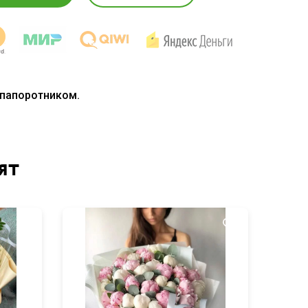
 папоротником.
ят