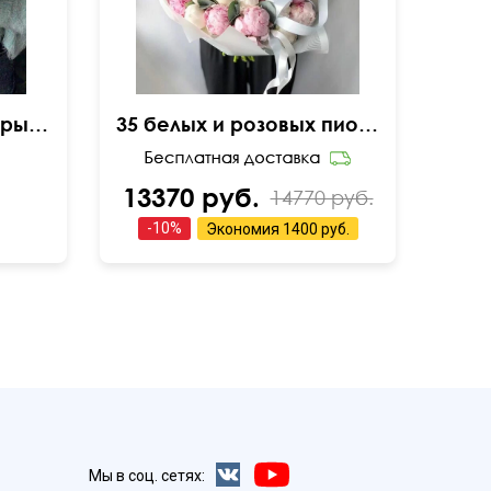
Разноцветные герберы с папоротником
35 белых и розовых пионов с эвкалиптом
13370 руб.
14770 руб.
-
10
%
Экономия
1400 руб.
Мы в соц. сетях: