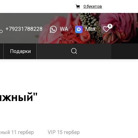
0 букетов
0
+79231788228
WA
Max
Подарки
ажный"
ный 11 гербер
VIP 15 гербер