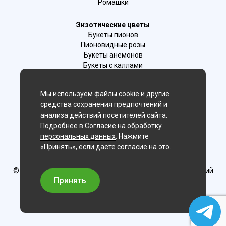
Ромашки
Экзотические цветы
Букеты пионов
Пионовидные розы
Букеты анемонов
Букеты с каллами
Букеты с фрезиями
Цимбидиум
Мы используем файлы cookie и другие
Лаванда
средства сохранения предпочтений и
Гиацинты
анализа действий посетителей сайта.
Подробнее в
Согласие на обработку
Мы в соц. сетях:
персональных данных
. Нажмите
«Принять», если даете согласие на это.
Новосибирск, 2-й Бронный пер., 28/1 (цветочный салон)
© Delaflor - доставка цветов, 2012-2026
ИП Рыжков Евгений
Вячеславович
Принять
ИНН 540409481687 ОГРН 325547600130383