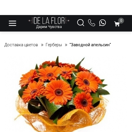
0
Дарим Чувства
Доставка цветов
Герберы
"Заводной апельсин"