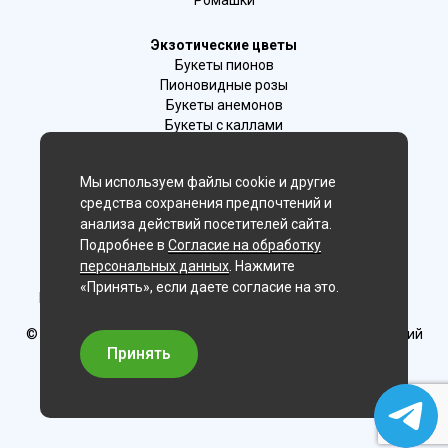
Экзотические цветы
Букеты пионов
Пионовидные розы
Букеты анемонов
Букеты с каллами
Букеты с фрезиями
Цимбидиум
Мы используем файлы cookie и другие
Лаванда
средства сохранения предпочтений и
Гиацинты
анализа действий посетителей сайта.
Подробнее в
Согласие на обработку
Мы в соц. сетях:
персональных данных
. Нажмите
«Принять», если даете согласие на это.
Новосибирск, 2-й Бронный пер., 28/1 (цветочный салон)
© Delaflor - доставка цветов, 2012-2026
ИП Рыжков Евгений
Вячеславович
Принять
ИНН 540409481687 ОГРН 325547600130383