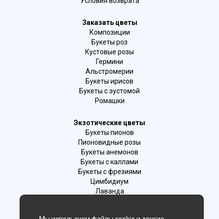
Условия возврата
Заказать цветы
Композиции
Букеты роз
Кустовые розы
Гермини
Альстромерии
Букеты ирисов
Букеты с эустомой
Ромашки
Экзотические цветы
Букеты пионов
Пионовидные розы
Букеты анемонов
Букеты с каллами
Букеты с фрезиями
Цимбидиум
Лаванда
Гиацинты