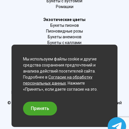
Букеты с эустомой
Ромашки
Экзотические цветы
Букеты пионов
Пионовидные розы
Букеты анемонов
Букеты с каллами
Букеты с фрезиями
Цимбидиум
Мы используем файлы cookie и другие
Лаванда
средства сохранения предпочтений и
Гиацинты
анализа действий посетителей сайта.
Подробнее в
Согласие на обработку
Мы в соц. сетях:
персональных данных
. Нажмите
«Принять», если даете согласие на это.
Новосибирск, 2-й Бронный пер., 28/1 (цветочный салон)
© Delaflor - доставка цветов, 2012-2026
ИП Рыжков Евгений
Вячеславович
Принять
ИНН 540409481687 ОГРН 325547600130383