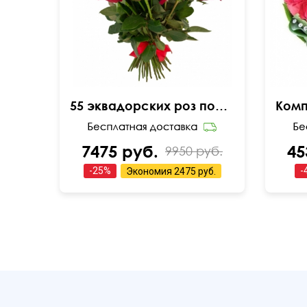
55 эквадорских роз под ленту
7475 руб.
45
9950 руб.
-
25
%
-
Экономия
2475 руб.