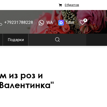
0 букетов
0
+79231788228
WA
Max
Подарки
м из роз и
Валентинка"