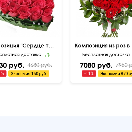
Композиция "Сердце топаза"
30 руб.
7080 руб.
4680 руб.
7950 
4
%
-
11
%
Экономия
150 руб.
Экономия
870 р