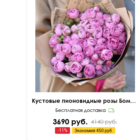
В крафтовой упаковке
Кустовые пионовидные розы Бомбастик Баблс
3690 руб.
4140 руб.
-
11
%
Экономия
450 руб.