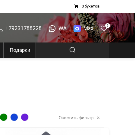
0 букетов
0
+79231788228
WA
Max
Подарки
Очистить фильтр