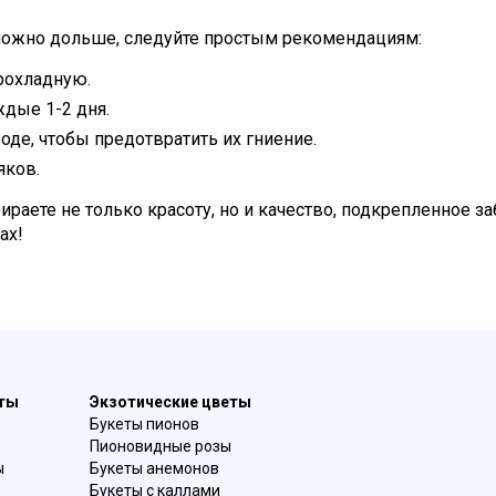
можно дольше, следуйте простым рекомендациям:
рохладную.
ждые 1-2 дня.
воде, чтобы предотвратить их гниение.
яков.
бираете не только красоту, но и качество, подкрепленное 
ах!
еты
Экзотические цветы
Букеты пионов
Пионовидные розы
ы
Букеты анемонов
Букеты с каллами