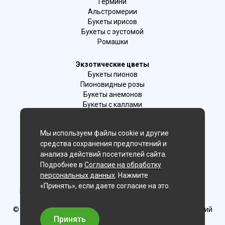
Гермини
Альстромерии
Букеты ирисов
Букеты с эустомой
Ромашки
Экзотические цветы
Букеты пионов
Пионовидные розы
Букеты анемонов
Букеты с каллами
Букеты с фрезиями
Цимбидиум
Мы используем файлы cookie и другие
Лаванда
средства сохранения предпочтений и
Гиацинты
анализа действий посетителей сайта.
Подробнее в
Согласие на обработку
Мы в соц. сетях:
персональных данных
. Нажмите
«Принять», если даете согласие на это.
Новосибирск, 2-й Бронный пер., 28/1 (цветочный салон)
© Delaflor - доставка цветов, 2012-2026
ИП Рыжков Евгений
Вячеславович
Принять