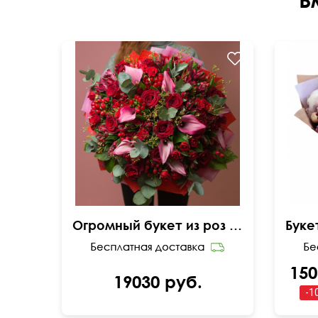
Огромный букет из роз и калл
150
19030 руб.
-
1