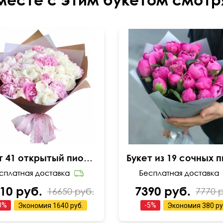
Букет 41 открытый пион в крафте
10 руб.
7390 руб.
16650 руб.
7770 
0
%
-
5
%
Экономия
1640 руб.
Экономия
380 ру