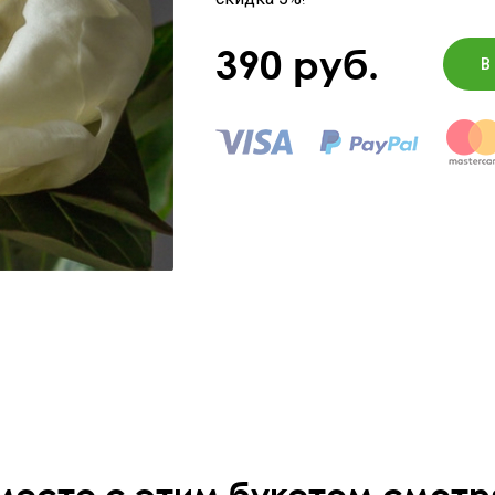
390
руб.
В
месте с этим букетом смотр