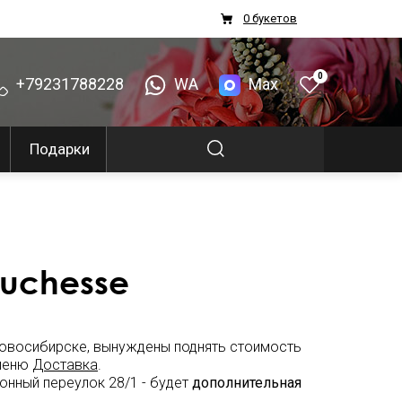
0 букетов
0
+79231788228
WA
Max
Подарки
uchesse
 Новосибирске, вынуждены поднять стоимость
 меню
Доставка
.
онный переулок 28/1 - будет
дополнительная