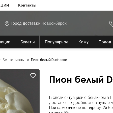
КЦИИ
Контакты
Город доставки
Новосибирск
зиции
Букеты
Популярное
Кому
Повод
Белые пионы
Пион белый Duchesse
Пион белый D
В связи ситуацией с бензином в
доставки. Подробности в пункте
При самовывозе по адресу: 2й Бр
скидка 5%
!