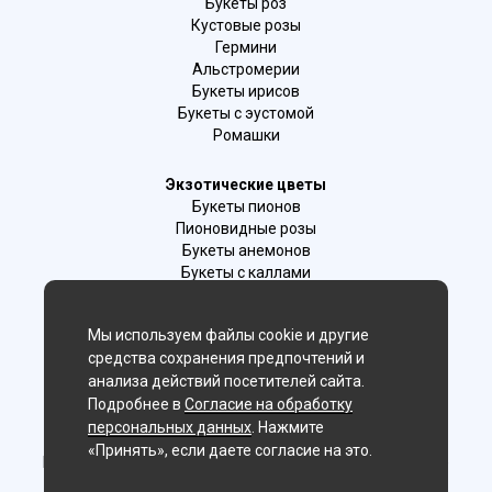
Букеты роз
Кустовые розы
Гермини
Альстромерии
Букеты ирисов
Букеты с эустомой
Ромашки
Экзотические цветы
Букеты пионов
Пионовидные розы
Букеты анемонов
Букеты с каллами
Букеты с фрезиями
Цимбидиум
Мы используем файлы cookie и другие
Лаванда
средства сохранения предпочтений и
Гиацинты
анализа действий посетителей сайта.
Подробнее в
Согласие на обработку
Мы в соц. сетях:
персональных данных
. Нажмите
«Принять», если даете согласие на это.
Новосибирск, 2-й Бронный пер., 28/1 (цветочный салон)