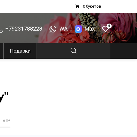
0 букетов
0
+79231788228
WA
Max
Подарки
у"
VIP