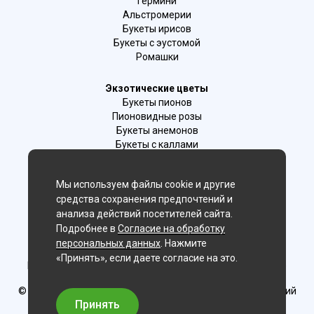
Гермини
Альстромерии
Букеты ирисов
Букеты с эустомой
Ромашки
Экзотические цветы
Букеты пионов
Пионовидные розы
Букеты анемонов
Букеты с каллами
Букеты с фрезиями
Цимбидиум
Мы используем файлы cookie и другие
Лаванда
средства сохранения предпочтений и
Гиацинты
анализа действий посетителей сайта.
Подробнее в
Согласие на обработку
Мы в соц. сетях:
персональных данных
. Нажмите
«Принять», если даете согласие на это.
Новосибирск, 2-й Бронный пер., 28/1 (цветочный салон)
© Delaflor - доставка цветов, 2012-2026
ИП Рыжков Евгений
Вячеславович
Принять
ИНН 540409481687 ОГРН 325547600130383