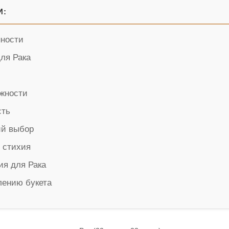
И:
нности
ля Рака
жности
сть
ий выбор
я стихия
я для Рака
лению букета