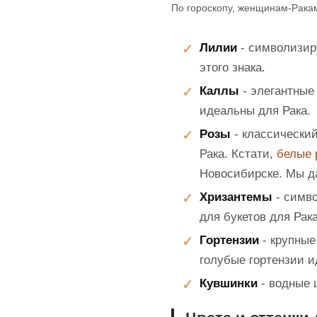
По гороскопу, женщинам-Рака
Лилии
- символизиру
этого знака.
Каллы
- элегантные
идеальны для Рака.
Розы
- классически
Рака. Кстати,
белые 
Новосибирске. Мы да
Хризантемы
- симво
для букетов для Рака
Гортензии
- крупные
голубые гортензии 
Кувшинки
- водные 