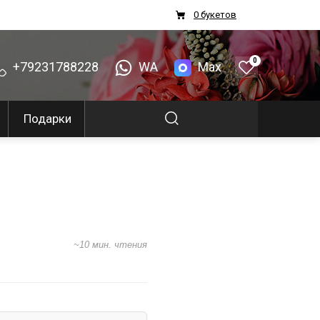
0 букетов
0
+79231788228
WA
Max
Подарки
~10 мин. чтения