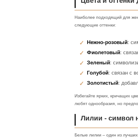
Цвета и оттенки 
Наиболее подходящий для женщ
следующие оттенки:
Нежно-розовый
: си
Фиолетовый
: связ
Зеленый
: символиз
Голубой
: связан с 
Золотистый
: добав
Избегайте ярких, кричащих цве
любят однообразия, но предпо
Лилии - символ 
Белые лилии – один из лучших