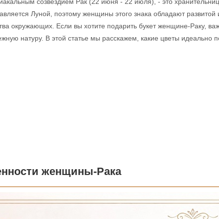
кальным созвездием Рак (22 июня - 22 июля), - это хранительни
равляется Луной, поэтому женщины этого знака обладают развитой 
тва окружающих. Если вы хотите подарить букет женщине-Раку, ва
жную натуру. В этой статье мы расскажем, какие цветы идеально п
енности женщины-Рака