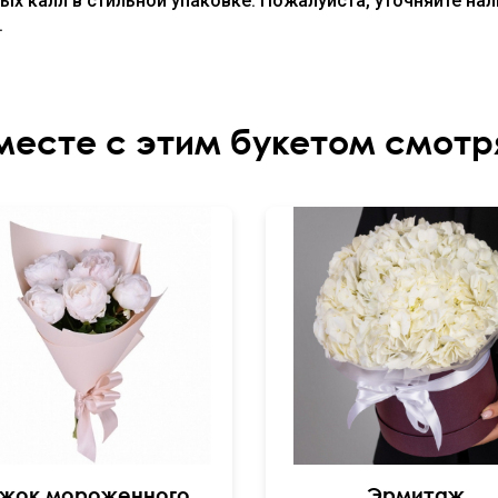
ых калл в стильной упаковке. Пожалуйста, уточняйте нал
.
месте с этим букетом смотр
жок мороженного
Эрмитаж