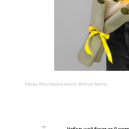
Каллы
Монобукеты из роз
Желтые букеты