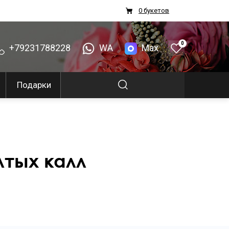
0 букетов
0
+79231788228
WA
Max
Подарки
лтых калл