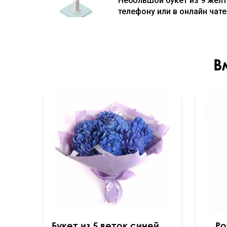
Небольшой букет из 9 желт
телефону или в онлайн чате
В
Букет из 5 веток синей гортензии
Ро