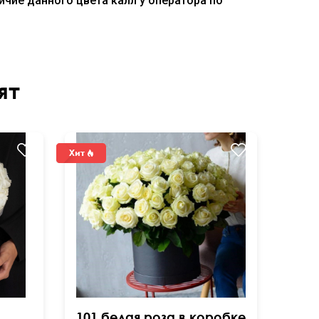
ичие данного цвета калл у оператора по
ят
101 белая роза в коробке