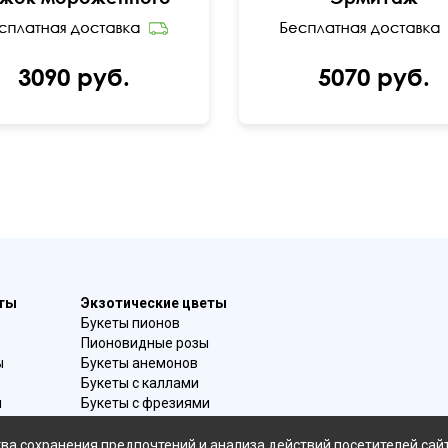
3090 руб.
5070 руб.
еты
Экзотические цветы
Букеты пионов
Пионовидные розы
ы
Букеты анемонов
Букеты с каллами
и
Букеты с фрезиями
в
Цимбидиум
омой
Лаванда
ва сохранения предпочтений и анализа действий посетителей сай