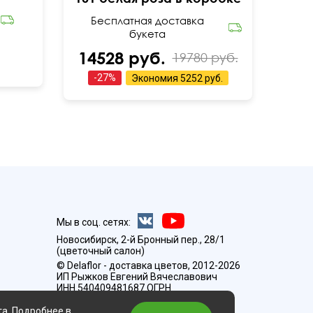
Бесплатная доставка
букета
14528 руб.
19780 руб.
-
27
%
Экономия
5252 руб.
Мы в соц. сетях:
Новосибирск, 2-й Бронный пер., 28/1
(цветочный салон)
© Delaflor - доставка цветов, 2012-2026
ИП Рыжков Евгений Вячеславович
ИНН 540409481687 ОГРН
325547600130383
та. Подробнее в