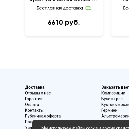
6610 руб.
Доставка
Заказать цв
Отзывы о нас
Композиции
Гарантии
Букеты роз
Оплата
Кустовые роз
Контакты
Гермини
Публичная оферта
Альстромери
Политика конфиденциальности
Букеты ирисо
Условия возврата
Букеты с эуст
Мы используем файлы cookie и другие средст