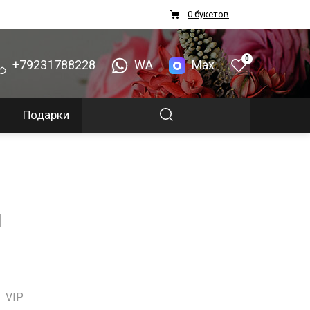
0 букетов
0
+79231788228
WA
Max
Подарки
я
VIP